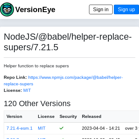
VersionEye
Sign in
Sign up
NodeJS/@babel/helper-replace-
supers/7.21.5
Helper function to replace supers
Repo Link:
https://www.npmjs.com/package/@babel/helper-
replace-supers
License:
MIT
120 Other Versions
Version
License
Security
Released
7.21.4-esm.1
MIT
2023-04-04 - 14:21
over 3