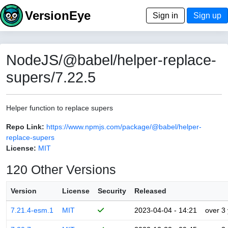
VersionEye
Sign in
Sign up
NodeJS/@babel/helper-replace-
supers/7.22.5
Helper function to replace supers
Repo Link:
https://www.npmjs.com/package/@babel/helper-
replace-supers
License:
MIT
120 Other Versions
Version
License
Security
Released
7.21.4-esm.1
MIT
2023-04-04 - 14:21
over 3