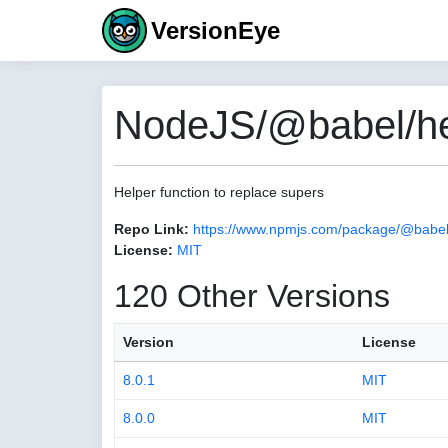
VersionEye
NodeJS/@babel/hel
Helper function to replace supers
Repo Link:
https://www.npmjs.com/package/@babel
License:
MIT
120 Other Versions
Version
License
8.0.1
MIT
8.0.0
MIT