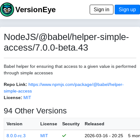
VersionEye
Sign in
Sign up
NodeJS/@babel/helper-simple-
access/7.0.0-beta.43
Babel helper for ensuring that access to a given value is performed
through simple accesses
Repo Link:
https://www.npmjs.com/package/@babel/helper-
simple-access
License:
MIT
94 Other Versions
Version
License
Security
Released
8.0.0-rc.3
MIT
2026-03-16 - 20:25
5 mon