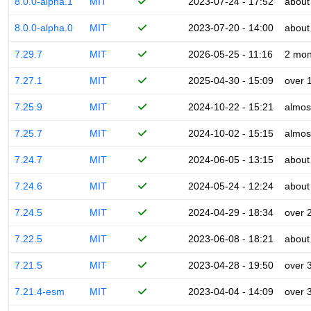
8.0.0-alpha.1
MIT
2023-07-24 - 17:52
about
8.0.0-alpha.0
MIT
2023-07-20 - 14:00
about
7.29.7
MIT
2026-05-25 - 11:16
2 mon
7.27.1
MIT
2025-04-30 - 15:09
over 
7.25.9
MIT
2024-10-22 - 15:21
almos
7.25.7
MIT
2024-10-02 - 15:15
almos
7.24.7
MIT
2024-06-05 - 13:15
about
7.24.6
MIT
2024-05-24 - 12:24
about
7.24.5
MIT
2024-04-29 - 18:34
over 
7.22.5
MIT
2023-06-08 - 18:21
about
7.21.5
MIT
2023-04-28 - 19:50
over 
7.21.4-esm
MIT
2023-04-04 - 14:09
over 