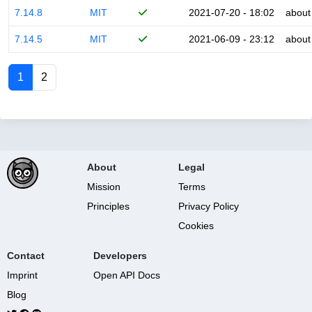
7.14.8
MIT
2021-07-20 - 18:02
about
7.14.5
MIT
2021-06-09 - 23:12
about
1
2
About
Legal
Mission
Terms
Principles
Privacy Policy
Cookies
Contact
Developers
Imprint
Open API Docs
Blog