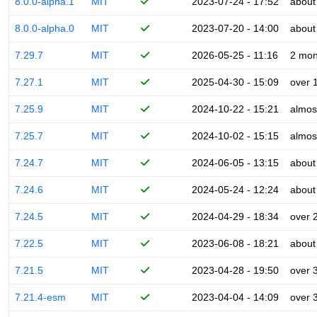
8.0.0-alpha.1
MIT
2023-07-24 - 17:52
about
8.0.0-alpha.0
MIT
2023-07-20 - 14:00
about
7.29.7
MIT
2026-05-25 - 11:16
2 mon
7.27.1
MIT
2025-04-30 - 15:09
over 
7.25.9
MIT
2024-10-22 - 15:21
almos
7.25.7
MIT
2024-10-02 - 15:15
almos
7.24.7
MIT
2024-06-05 - 13:15
about
7.24.6
MIT
2024-05-24 - 12:24
about
7.24.5
MIT
2024-04-29 - 18:34
over 
7.22.5
MIT
2023-06-08 - 18:21
about
7.21.5
MIT
2023-04-28 - 19:50
over 
7.21.4-esm
MIT
2023-04-04 - 14:09
over 