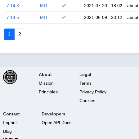
7.14.8
MIT
2021-07-20 - 18:02
about
7.14.5
MIT
2021-06-09 - 23:12
about
1
2
About
Legal
Mission
Terms
Principles
Privacy Policy
Cookies
Contact
Developers
Imprint
Open API Docs
Blog