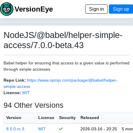
VersionEye
Sign in
Sign up
NodeJS/@babel/helper-simple-
access/7.0.0-beta.43
Babel helper for ensuring that access to a given value is performed
through simple accesses
Repo Link:
https://www.npmjs.com/package/@babel/helper-
simple-access
License:
MIT
94 Other Versions
Version
License
Security
Released
8.0.0-rc.3
MIT
2026-03-16 - 20:25
5 mon