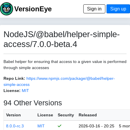
VersionEye
Sign in
Sign up
NodeJS/@babel/helper-simple-
access/7.0.0-beta.4
Babel helper for ensuring that access to a given value is performed
through simple accesses
Repo Link:
https://www.npmjs.com/package/@babel/helper-
simple-access
License:
MIT
94 Other Versions
Version
License
Security
Released
8.0.0-rc.3
MIT
2026-03-16 - 20:25
5 mon