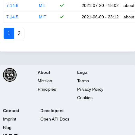
7.14.8
MIT
2021-07-20 - 18:02
about
7.14.5
MIT
2021-06-09 - 23:12
about
1
2
About
Legal
Mission
Terms
Principles
Privacy Policy
Cookies
Contact
Developers
Imprint
Open API Docs
Blog