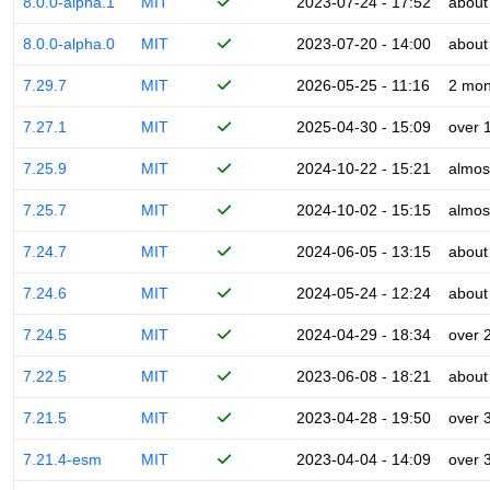
8.0.0-alpha.1
MIT
2023-07-24 - 17:52
about
8.0.0-alpha.0
MIT
2023-07-20 - 14:00
about
7.29.7
MIT
2026-05-25 - 11:16
2 mon
7.27.1
MIT
2025-04-30 - 15:09
over 
7.25.9
MIT
2024-10-22 - 15:21
almos
7.25.7
MIT
2024-10-02 - 15:15
almos
7.24.7
MIT
2024-06-05 - 13:15
about
7.24.6
MIT
2024-05-24 - 12:24
about
7.24.5
MIT
2024-04-29 - 18:34
over 
7.22.5
MIT
2023-06-08 - 18:21
about
7.21.5
MIT
2023-04-28 - 19:50
over 
7.21.4-esm
MIT
2023-04-04 - 14:09
over 