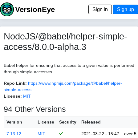
VersionEye
Sign in
Sign up
NodeJS/@babel/helper-simple-
access/8.0.0-alpha.3
Babel helper for ensuring that access to a given value is performed
through simple accesses
Repo Link:
https://www.npmjs.com/package/@babel/helper-
simple-access
License:
MIT
94 Other Versions
Version
License
Security
Released
7.13.12
MIT
2021-03-22 - 15:47
over 5