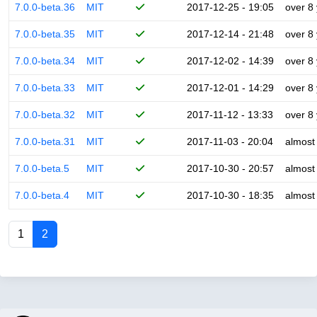
7.0.0-beta.36
MIT
2017-12-25 - 19:05
over 8
7.0.0-beta.35
MIT
2017-12-14 - 21:48
over 8
7.0.0-beta.34
MIT
2017-12-02 - 14:39
over 8
7.0.0-beta.33
MIT
2017-12-01 - 14:29
over 8
7.0.0-beta.32
MIT
2017-11-12 - 13:33
over 8
7.0.0-beta.31
MIT
2017-11-03 - 20:04
almost
7.0.0-beta.5
MIT
2017-10-30 - 20:57
almost
7.0.0-beta.4
MIT
2017-10-30 - 18:35
almost
1
2