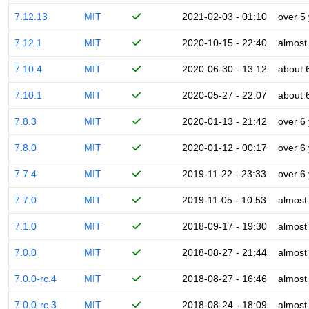
7.12.13
MIT
2021-02-03 - 01:10
over 5
7.12.1
MIT
2020-10-15 - 22:40
almost
7.10.4
MIT
2020-06-30 - 13:12
about 
7.10.1
MIT
2020-05-27 - 22:07
about 
7.8.3
MIT
2020-01-13 - 21:42
over 6
7.8.0
MIT
2020-01-12 - 00:17
over 6
7.7.4
MIT
2019-11-22 - 23:33
over 6
7.7.0
MIT
2019-11-05 - 10:53
almost
7.1.0
MIT
2018-09-17 - 19:30
almost
7.0.0
MIT
2018-08-27 - 21:44
almost
7.0.0-rc.4
MIT
2018-08-27 - 16:46
almost
7.0.0-rc.3
MIT
2018-08-24 - 18:09
almost