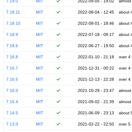
7.19.0
MIT
2022-09-05 - 19:02
almost
7.18.11
MIT
2022-08-04 - 12:45
about 
7.18.10
MIT
2022-08-01 - 18:46
about 
7.18.9
MIT
2022-07-18 - 09:17
about 
7.18.6
MIT
2022-06-27 - 19:50
about 
7.16.8
MIT
2022-01-10 - 21:18
over 4
7.16.7
MIT
2021-12-31 - 00:22
over 4
7.16.5
MIT
2021-12-13 - 22:28
over 4
7.16.0
MIT
2021-10-29 - 23:47
almost
7.15.4
MIT
2021-09-02 - 21:39
almost
7.14.5
MIT
2021-06-09 - 23:13
about 
7.13.0
MIT
2021-02-22 - 22:50
over 5