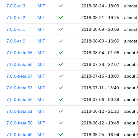
7.0.0-rc.3
MIT
2018-08-24 - 18:09
almost
7.0.0-rc.2
MIT
2018-08-21 - 19:25
almost
7.0.0-rc.1
MIT
2018-08-09 - 20:09
almost
7.0.0-rc.0
MIT
2018-08-09 - 16:00
almost
7.0.0-beta.56
MIT
2018-08-04 - 01:08
about 
7.0.0-beta.55
MIT
2018-07-28 - 22:07
about 
7.0.0-beta.54
MIT
2018-07-16 - 18:00
about 
7.0.0-beta.53
MIT
2018-07-11 - 13:40
about 
7.0.0-beta.52
MIT
2018-07-06 - 00:59
about 
7.0.0-beta.51
MIT
2018-06-12 - 21:20
about 
7.0.0-beta.50
MIT
2018-06-12 - 19:48
about 
7.0.0-beta.49
MIT
2018-05-25 - 16:04
about 