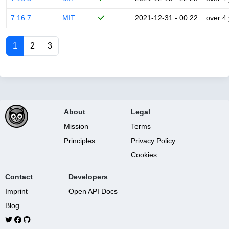
7.16.7
MIT
2021-12-31 - 00:22
over 4
1
2
3
About
Legal
Mission
Terms
Principles
Privacy Policy
Cookies
Contact
Developers
Imprint
Open API Docs
Blog