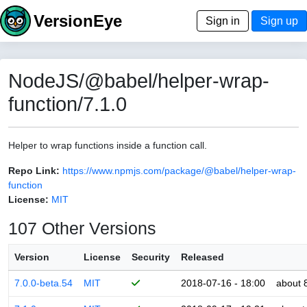
VersionEye
Sign in
Sign up
NodeJS/@babel/helper-wrap-
function/7.1.0
Helper to wrap functions inside a function call.
Repo Link:
https://www.npmjs.com/package/@babel/helper-wrap-
function
License:
MIT
107 Other Versions
Version
License
Security
Released
7.0.0-beta.54
MIT
2018-07-16 - 18:00
about 