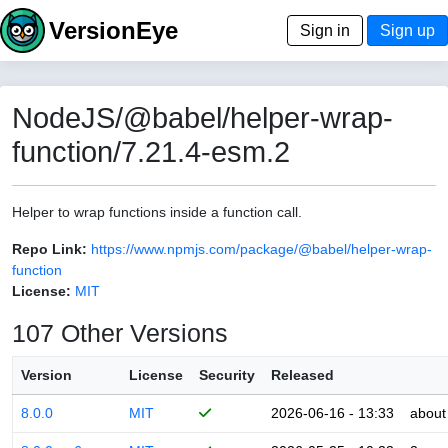
VersionEye
Sign in
Sign up
NodeJS/@babel/helper-wrap-
function/7.21.4-esm.2
Helper to wrap functions inside a function call.
Repo Link:
https://www.npmjs.com/package/@babel/helper-wrap-
function
License:
MIT
107 Other Versions
Version
License
Security
Released
8.0.0
MIT
2026-06-16 - 13:33
about