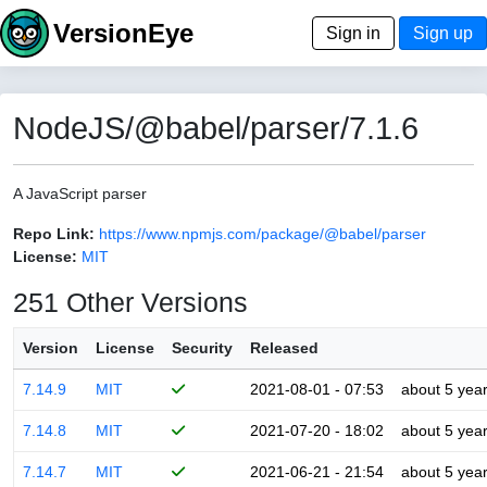
VersionEye
Sign in
Sign up
NodeJS/@babel/parser/7.1.6
A JavaScript parser
Repo Link:
https://www.npmjs.com/package/@babel/parser
License:
MIT
251 Other Versions
Version
License
Security
Released
7.14.9
MIT
2021-08-01 - 07:53
about 5 yea
7.14.8
MIT
2021-07-20 - 18:02
about 5 yea
7.14.7
MIT
2021-06-21 - 21:54
about 5 yea