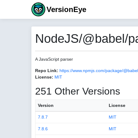
VersionEye
NodeJS/@babel/pa
A JavaScript parser
Repo Link:
https://www.npmjs.com/package/@babel
License:
MIT
251 Other Versions
Version
License
7.8.7
MIT
7.8.6
MIT