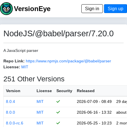
VersionEye
Sign in
Sign up
NodeJS/@babel/parser/7.20.0
A JavaScript parser
Repo Link:
https://www.npmjs.com/package/@babel/parser
License:
MIT
251 Other Versions
Version
License
Security
Released
8.0.4
MIT
2026-07-09 - 08:49
29 da
8.0.0
MIT
2026-06-16 - 13:32
about
8.0.0-rc.6
MIT
2026-05-25 - 10:23
2 mon