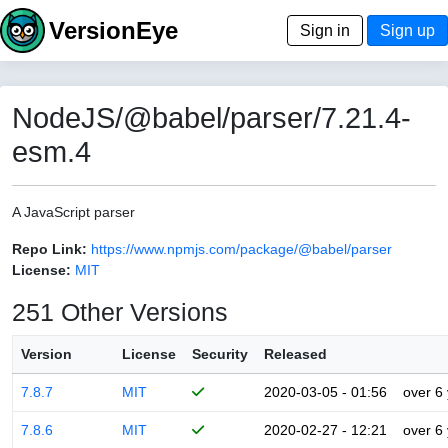
VersionEye
Sign in
Sign up
NodeJS/@babel/parser/7.21.4-
esm.4
A JavaScript parser
Repo Link:
https://www.npmjs.com/package/@babel/parser
License:
MIT
251 Other Versions
Version
License
Security
Released
7.8.7
MIT
2020-03-05 - 01:56
over 6
7.8.6
MIT
2020-02-27 - 12:21
over 6