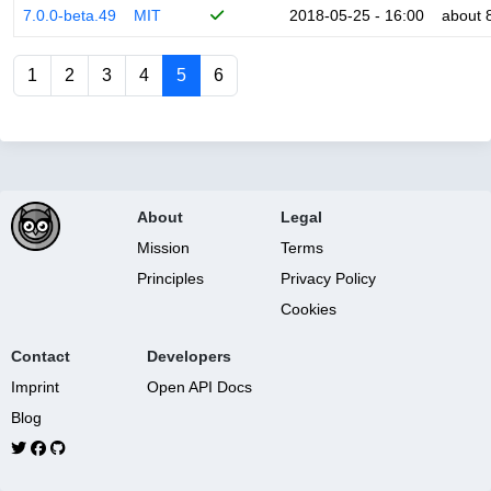
7.0.0-beta.49
MIT
2018-05-25 - 16:00
about 
1
2
3
4
5
6
About
Legal
Mission
Terms
Principles
Privacy Policy
Cookies
Contact
Developers
Imprint
Open API Docs
Blog