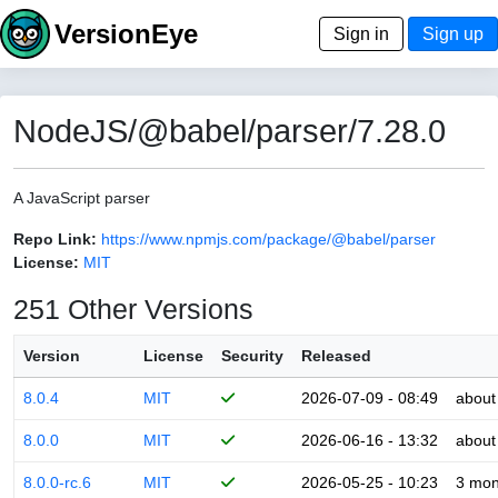
VersionEye
Sign in
Sign up
NodeJS/@babel/parser/7.28.0
A JavaScript parser
Repo Link:
https://www.npmjs.com/package/@babel/parser
License:
MIT
251 Other Versions
Version
License
Security
Released
8.0.4
MIT
2026-07-09 - 08:49
about
8.0.0
MIT
2026-06-16 - 13:32
about
8.0.0-rc.6
MIT
2026-05-25 - 10:23
3 mon