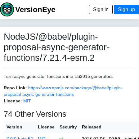
VersionEye
Sign in
Sign up
NodeJS/@babel/plugin-
proposal-async-generator-
functions/7.21.4-esm.2
Turn async generator functions into ES2015 generators
Repo Link:
https://www.npmjs.com/package/@babel/plugin-
proposal-async-generator-functions
License:
MIT
74 Other Versions
Version
License
Security
Released
7.0.0-beta.52
MIT
2018-07-06 - 00:59
about 