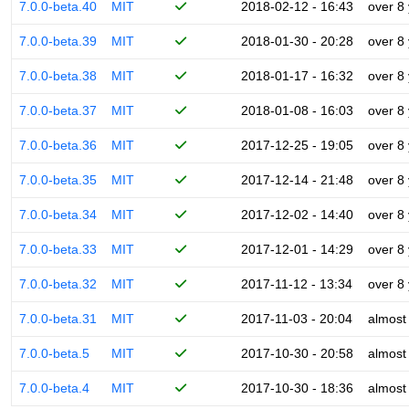
7.0.0-beta.40
MIT
2018-02-12 - 16:43
over 8
7.0.0-beta.39
MIT
2018-01-30 - 20:28
over 8
7.0.0-beta.38
MIT
2018-01-17 - 16:32
over 8
7.0.0-beta.37
MIT
2018-01-08 - 16:03
over 8
7.0.0-beta.36
MIT
2017-12-25 - 19:05
over 8
7.0.0-beta.35
MIT
2017-12-14 - 21:48
over 8
7.0.0-beta.34
MIT
2017-12-02 - 14:40
over 8
7.0.0-beta.33
MIT
2017-12-01 - 14:29
over 8
7.0.0-beta.32
MIT
2017-11-12 - 13:34
over 8
7.0.0-beta.31
MIT
2017-11-03 - 20:04
almost
7.0.0-beta.5
MIT
2017-10-30 - 20:58
almost
7.0.0-beta.4
MIT
2017-10-30 - 18:36
almost