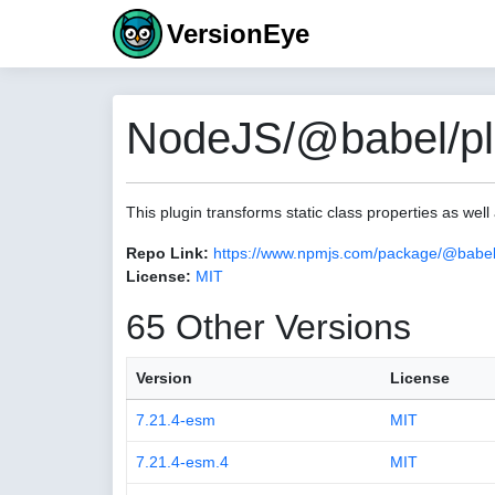
VersionEye
NodeJS/@babel/plu
This plugin transforms static class properties as well 
Repo Link:
https://www.npmjs.com/package/@babel/
License:
MIT
65 Other Versions
Version
License
7.21.4-esm
MIT
7.21.4-esm.4
MIT