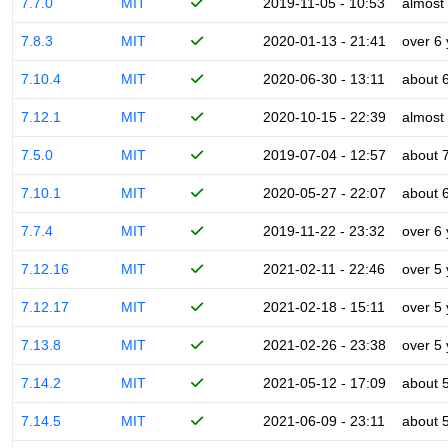
7.7.0
MIT
2019-11-05 - 10:53
almost
7.8.3
MIT
2020-01-13 - 21:41
over 6
7.10.4
MIT
2020-06-30 - 13:11
about 
7.12.1
MIT
2020-10-15 - 22:39
almost
7.5.0
MIT
2019-07-04 - 12:57
about 
7.10.1
MIT
2020-05-27 - 22:07
about 
7.7.4
MIT
2019-11-22 - 23:32
over 6
7.12.16
MIT
2021-02-11 - 22:46
over 5
7.12.17
MIT
2021-02-18 - 15:11
over 5
7.13.8
MIT
2021-02-26 - 23:38
over 5
7.14.2
MIT
2021-05-12 - 17:09
about 
7.14.5
MIT
2021-06-09 - 23:11
about 