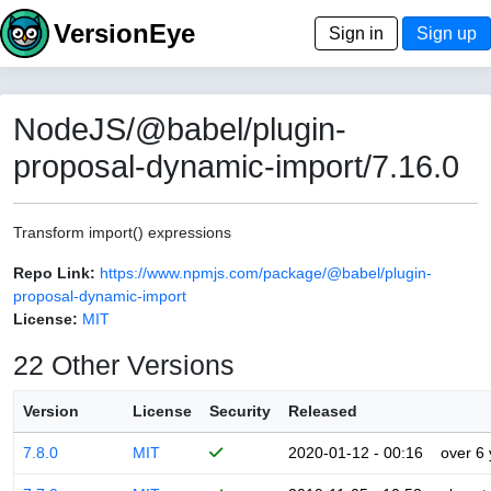
VersionEye
Sign in
Sign up
NodeJS/@babel/plugin-
proposal-dynamic-import/7.16.0
Transform import() expressions
Repo Link:
https://www.npmjs.com/package/@babel/plugin-
proposal-dynamic-import
License:
MIT
22 Other Versions
Version
License
Security
Released
7.8.0
MIT
2020-01-12 - 00:16
over 6