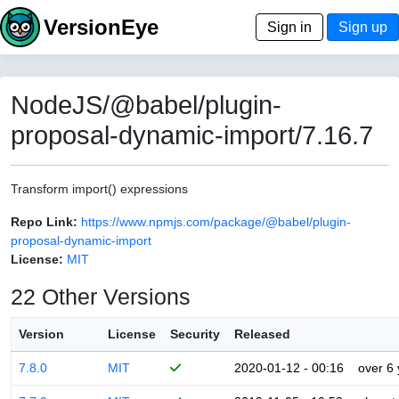
VersionEye
Sign in
Sign up
NodeJS/@babel/plugin-
proposal-dynamic-import/7.16.7
Transform import() expressions
Repo Link:
https://www.npmjs.com/package/@babel/plugin-
proposal-dynamic-import
License:
MIT
22 Other Versions
Version
License
Security
Released
7.8.0
MIT
2020-01-12 - 00:16
over 6