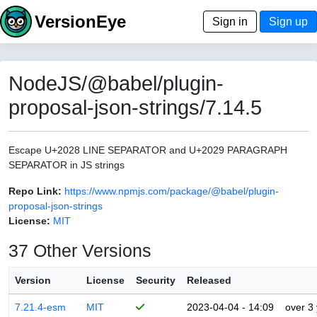
VersionEye
Sign in
Sign up
NodeJS/@babel/plugin-
proposal-json-strings/7.14.5
Escape U+2028 LINE SEPARATOR and U+2029 PARAGRAPH
SEPARATOR in JS strings
Repo Link:
https://www.npmjs.com/package/@babel/plugin-
proposal-json-strings
License:
MIT
37 Other Versions
Version
License
Security
Released
7.21.4-esm
MIT
2023-04-04 - 14:09
over 3