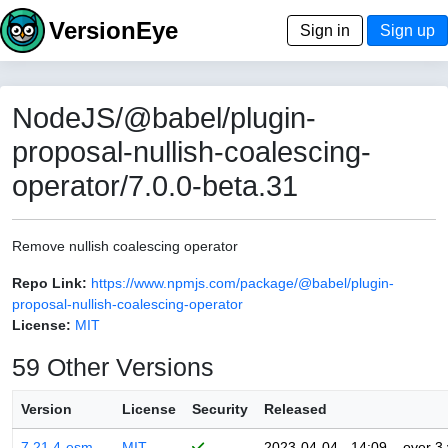
VersionEye
Sign in
Sign up
NodeJS/@babel/plugin-
proposal-nullish-coalescing-
operator/7.0.0-beta.31
Remove nullish coalescing operator
Repo Link:
https://www.npmjs.com/package/@babel/plugin-
proposal-nullish-coalescing-operator
License:
MIT
59 Other Versions
Version
License
Security
Released
7.21.4-esm
MIT
2023-04-04 - 14:09
over 3