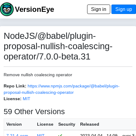
VersionEye
Sign in
Sign up
NodeJS/@babel/plugin-
proposal-nullish-coalescing-
operator/7.0.0-beta.31
Remove nullish coalescing operator
Repo Link:
https://www.npmjs.com/package/@babel/plugin-
proposal-nullish-coalescing-operator
License:
MIT
59 Other Versions
Version
License
Security
Released
7.21.4-esm
MIT
2023-04-04 - 14:09
over 3