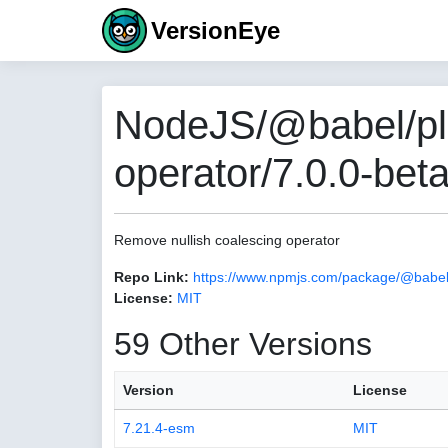
VersionEye
NodeJS/@babel/plu
operator/7.0.0-beta
Remove nullish coalescing operator
Repo Link:
https://www.npmjs.com/package/@babel/p
License:
MIT
59 Other Versions
Version
License
7.21.4-esm
MIT