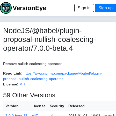
VersionEye
Sign in
Sign up
NodeJS/@babel/plugin-
proposal-nullish-coalescing-
operator/7.0.0-beta.4
Remove nullish coalescing operator
Repo Link:
https://www.npmjs.com/package/@babel/plugin-
proposal-nullish-coalescing-operator
License:
MIT
59 Other Versions
Version
License
Security
Released
7.0.0-beta.37
MIT
2018-01-08 - 16:02
over 8