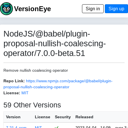
VersionEye
Sign in
Sign up
NodeJS/@babel/plugin-
proposal-nullish-coalescing-
operator/7.0.0-beta.51
Remove nullish coalescing operator
Repo Link:
https://www.npmjs.com/package/@babel/plugin-
proposal-nullish-coalescing-operator
License:
MIT
59 Other Versions
Version
License
Security
Released
7.21.4-esm
MIT
2023-04-04 - 14:09
over 3