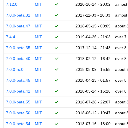
7.12.0
MIT
2020-10-14 - 20:02
almost
7.0.0-beta.31
MIT
2017-11-03 - 20:03
almost
7.0.0-beta.47
MIT
2018-05-15 - 00:09
about 
7.4.4
MIT
2019-04-26 - 21:03
over 7
7.0.0-beta.35
MIT
2017-12-14 - 21:48
over 8
7.0.0-beta.40
MIT
2018-02-12 - 16:42
over 8
7.0.0-rc.0
MIT
2018-08-09 - 15:58
about 
7.0.0-beta.45
MIT
2018-04-23 - 01:57
over 8
7.0.0-beta.41
MIT
2018-03-14 - 16:26
over 8
7.0.0-beta.55
MIT
2018-07-28 - 22:07
about 
7.0.0-beta.50
MIT
2018-06-12 - 19:47
about 
7.0.0-beta.54
MIT
2018-07-16 - 18:00
about 