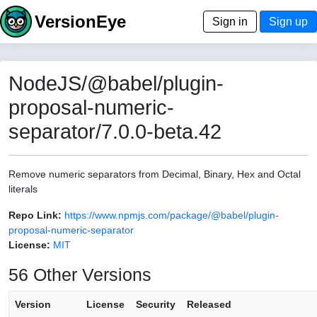
VersionEye
Sign in
Sign up
NodeJS/@babel/plugin-
proposal-numeric-
separator/7.0.0-beta.42
Remove numeric separators from Decimal, Binary, Hex and Octal
literals
Repo Link:
https://www.npmjs.com/package/@babel/plugin-
proposal-numeric-separator
License:
MIT
56 Other Versions
Version
License
Security
Released