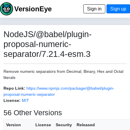
VersionEye
Sign in
Sign up
NodeJS/@babel/plugin-
proposal-numeric-
separator/7.21.4-esm.3
Remove numeric separators from Decimal, Binary, Hex and Octal
literals
Repo Link:
https://www.npmjs.com/package/@babel/plugin-
proposal-numeric-separator
License:
MIT
56 Other Versions
Version
License
Security
Released