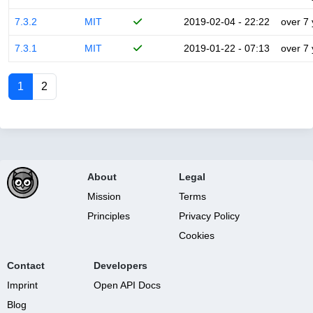
7.3.2
MIT
2019-02-04 - 22:22
over 7
7.3.1
MIT
2019-01-22 - 07:13
over 7
1
2
About
Legal
Mission
Terms
Principles
Privacy Policy
Cookies
Contact
Developers
Imprint
Open API Docs
Blog