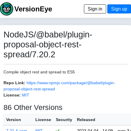
VersionEye
Sign in
Sign up
NodeJS/@babel/plugin-
proposal-object-rest-
spread/7.20.2
Compile object rest and spread to ES5
Repo Link:
https://www.npmjs.com/package/@babel/plugin-
proposal-object-rest-spread
License:
MIT
86 Other Versions
Version
License
Security
Released
7.21.4-esm
MIT
2023-04-04 - 14:09
over 3