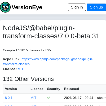
VersionEye
Sign in
Sign up
NodeJS/@babel/plugin-
transform-classes/7.0.0-beta.31
Compile ES2015 classes to ES5
Repo Link:
https://www.npmjs.com/package/@babel/plugin-
transform-classes
License:
MIT
132 Other Versions
Version
License
Security
Released
8.0.1
MIT
2026-06-17 - 09:44
about