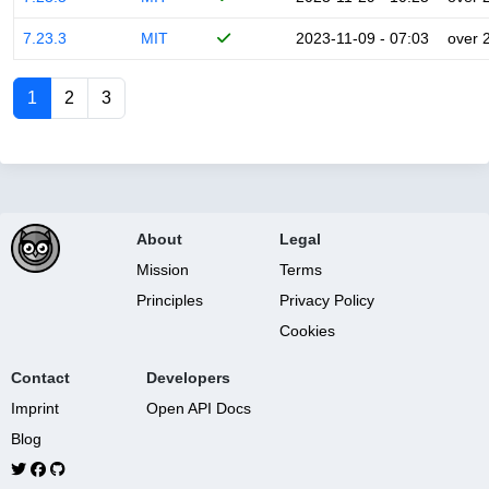
7.23.3
MIT
2023-11-09 - 07:03
over 
1
2
3
About
Legal
Mission
Terms
Principles
Privacy Policy
Cookies
Contact
Developers
Imprint
Open API Docs
Blog