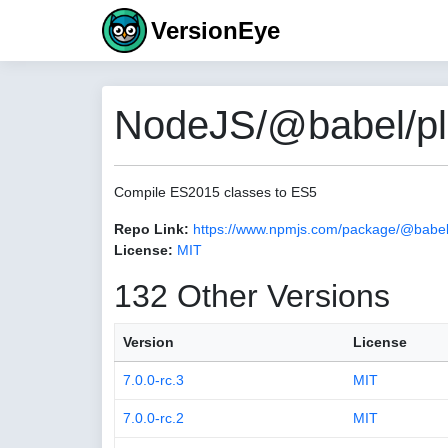
VersionEye
NodeJS/@babel/plu
Compile ES2015 classes to ES5
Repo Link:
https://www.npmjs.com/package/@babel/
License:
MIT
132 Other Versions
Version
License
7.0.0-rc.3
MIT
7.0.0-rc.2
MIT