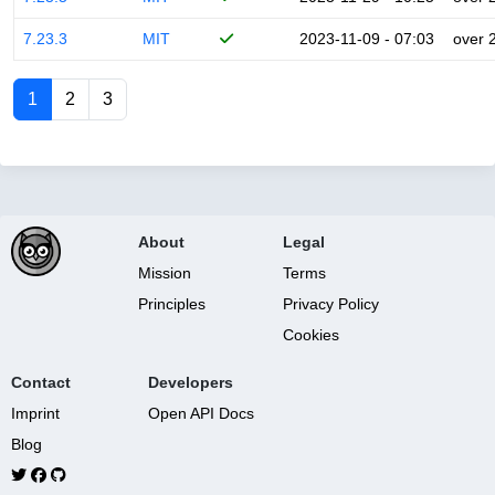
7.23.3
MIT
2023-11-09 - 07:03
over 
1
2
3
About
Legal
Mission
Terms
Principles
Privacy Policy
Cookies
Contact
Developers
Imprint
Open API Docs
Blog