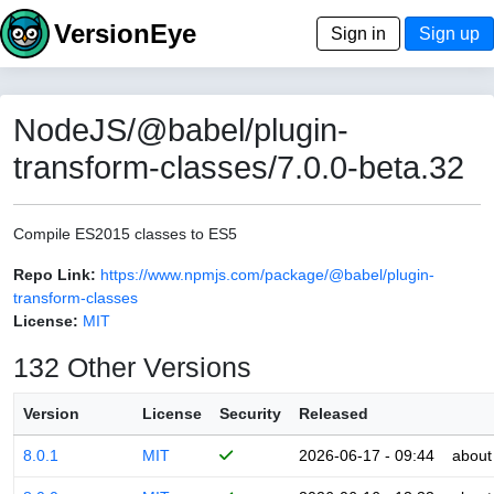
VersionEye
Sign in
Sign up
NodeJS/@babel/plugin-
transform-classes/7.0.0-beta.32
Compile ES2015 classes to ES5
Repo Link:
https://www.npmjs.com/package/@babel/plugin-
transform-classes
License:
MIT
132 Other Versions
Version
License
Security
Released
8.0.1
MIT
2026-06-17 - 09:44
about