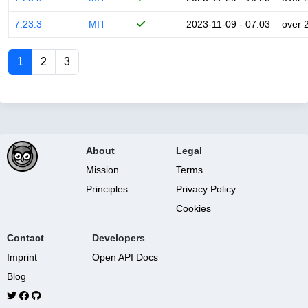
7.23.3
MIT
2023-11-09 - 07:03
over 
1
2
3
About
Legal
Mission
Terms
Principles
Privacy Policy
Cookies
Contact
Developers
Imprint
Open API Docs
Blog