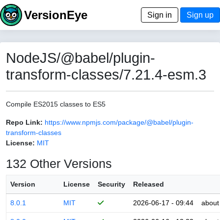
VersionEye
Sign in
Sign up
NodeJS/@babel/plugin-
transform-classes/7.21.4-esm.3
Compile ES2015 classes to ES5
Repo Link:
https://www.npmjs.com/package/@babel/plugin-
transform-classes
License:
MIT
132 Other Versions
Version
License
Security
Released
8.0.1
MIT
2026-06-17 - 09:44
about