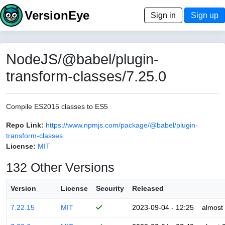
VersionEye
Sign in
Sign up
NodeJS/@babel/plugin-
transform-classes/7.25.0
Compile ES2015 classes to ES5
Repo Link:
https://www.npmjs.com/package/@babel/plugin-
transform-classes
License:
MIT
132 Other Versions
Version
License
Security
Released
7.22.15
MIT
2023-09-04 - 12:25
almost