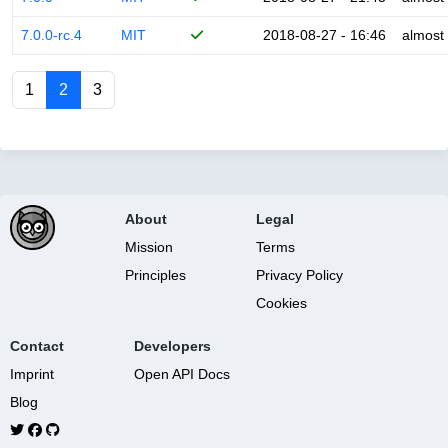
7.0.0-rc.4
MIT
2018-08-27 - 16:46
almost
1
2
3
About
Legal
Mission
Terms
Principles
Privacy Policy
Cookies
Contact
Developers
Imprint
Open API Docs
Blog