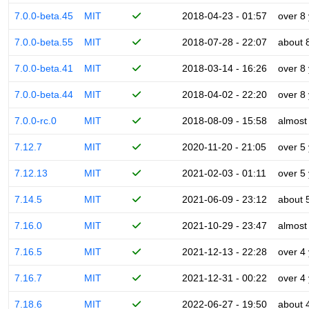
7.0.0-beta.45
MIT
2018-04-23 - 01:57
over 8
7.0.0-beta.55
MIT
2018-07-28 - 22:07
about 
7.0.0-beta.41
MIT
2018-03-14 - 16:26
over 8
7.0.0-beta.44
MIT
2018-04-02 - 22:20
over 8
7.0.0-rc.0
MIT
2018-08-09 - 15:58
almost
7.12.7
MIT
2020-11-20 - 21:05
over 5
7.12.13
MIT
2021-02-03 - 01:11
over 5
7.14.5
MIT
2021-06-09 - 23:12
about 
7.16.0
MIT
2021-10-29 - 23:47
almost
7.16.5
MIT
2021-12-13 - 22:28
over 4
7.16.7
MIT
2021-12-31 - 00:22
over 4
7.18.6
MIT
2022-06-27 - 19:50
about 