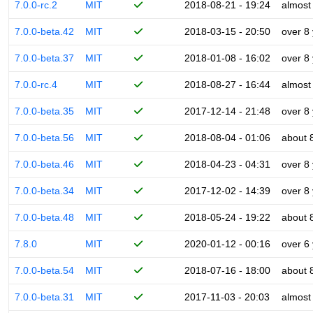
7.0.0-rc.2
MIT
2018-08-21 - 19:24
almost
7.0.0-beta.42
MIT
2018-03-15 - 20:50
over 8
7.0.0-beta.37
MIT
2018-01-08 - 16:02
over 8
7.0.0-rc.4
MIT
2018-08-27 - 16:44
almost
7.0.0-beta.35
MIT
2017-12-14 - 21:48
over 8
7.0.0-beta.56
MIT
2018-08-04 - 01:06
about 
7.0.0-beta.46
MIT
2018-04-23 - 04:31
over 8
7.0.0-beta.34
MIT
2017-12-02 - 14:39
over 8
7.0.0-beta.48
MIT
2018-05-24 - 19:22
about 
7.8.0
MIT
2020-01-12 - 00:16
over 6
7.0.0-beta.54
MIT
2018-07-16 - 18:00
about 
7.0.0-beta.31
MIT
2017-11-03 - 20:03
almost