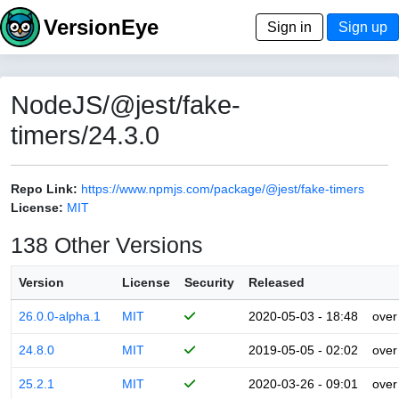
VersionEye
Sign in
Sign up
NodeJS/@jest/fake-
timers/24.3.0
Repo Link:
https://www.npmjs.com/package/@jest/fake-timers
License:
MIT
138 Other Versions
Version
License
Security
Released
26.0.0-alpha.1
MIT
2020-05-03 - 18:48
over
24.8.0
MIT
2019-05-05 - 02:02
over
25.2.1
MIT
2020-03-26 - 09:01
over