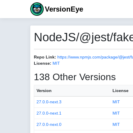
VersionEye
NodeJS/@jest/fake
Repo Link:
https://www.npmjs.com/package/@jest/f
License:
MIT
138 Other Versions
Version
License
27.0.0-next.3
MIT
27.0.0-next.1
MIT
27.0.0-next.0
MIT