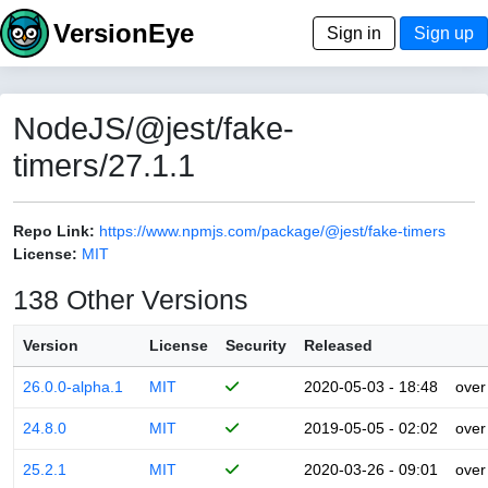
VersionEye
Sign in
Sign up
NodeJS/@jest/fake-
timers/27.1.1
Repo Link:
https://www.npmjs.com/package/@jest/fake-timers
License:
MIT
138 Other Versions
Version
License
Security
Released
26.0.0-alpha.1
MIT
2020-05-03 - 18:48
over
24.8.0
MIT
2019-05-05 - 02:02
over
25.2.1
MIT
2020-03-26 - 09:01
over