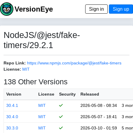
VersionEye
Sign in
Sign up
NodeJS/@jest/fake-
timers/29.2.1
Repo Link:
https://www.npmjs.com/package/@jest/fake-timers
License:
MIT
138 Other Versions
Version
License
Security
Released
30.4.1
MIT
2026-05-08 - 08:34
3 mon
30.4.0
MIT
2026-05-07 - 18:41
3 mon
30.3.0
MIT
2026-03-10 - 01:59
5 mon