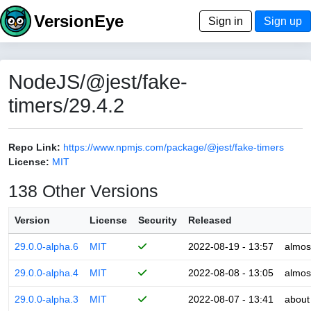
VersionEye
Sign in
Sign up
NodeJS/@jest/fake-
timers/29.4.2
Repo Link:
https://www.npmjs.com/package/@jest/fake-timers
License:
MIT
138 Other Versions
Version
License
Security
Released
29.0.0-alpha.6
MIT
2022-08-19 - 13:57
almos
29.0.0-alpha.4
MIT
2022-08-08 - 13:05
almos
29.0.0-alpha.3
MIT
2022-08-07 - 13:41
about