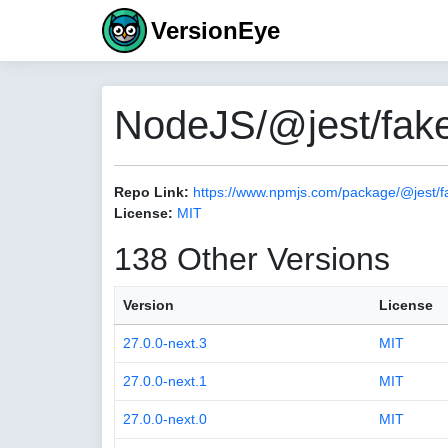
VersionEye
NodeJS/@jest/fake
Repo Link:
https://www.npmjs.com/package/@jest/f
License:
MIT
138 Other Versions
Version
License
27.0.0-next.3
MIT
27.0.0-next.1
MIT
27.0.0-next.0
MIT