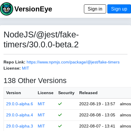
VersionEye
Sign in
Sign up
NodeJS/@jest/fake-
timers/30.0.0-beta.2
Repo Link:
https://www.npmjs.com/package/@jest/fake-timers
License:
MIT
138 Other Versions
Version
License
Security
Released
29.0.0-alpha.6
MIT
2022-08-19 - 13:57
almos
29.0.0-alpha.4
MIT
2022-08-08 - 13:05
almos
29.0.0-alpha.3
MIT
2022-08-07 - 13:41
almos