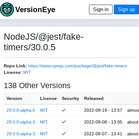
VersionEye
Sign in
Sign up
NodeJS/@jest/fake-
timers/30.0.5
Repo Link:
https://www.npmjs.com/package/@jest/fake-timers
License:
MIT
138 Other Versions
Version
License
Security
Released
29.0.0-alpha.6
MIT
2022-08-19 - 13:57
almos
29.0.0-alpha.4
MIT
2022-08-08 - 13:05
about
29.0.0-alpha.3
MIT
2022-08-07 - 13:41
about