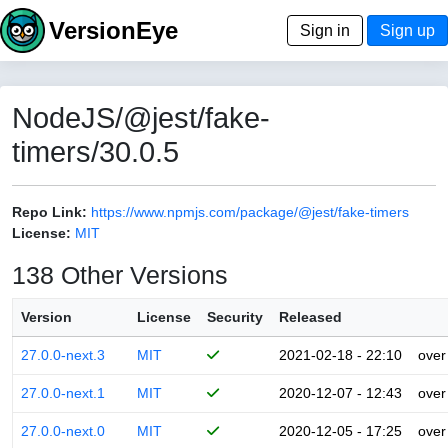
VersionEye
Sign in
Sign up
NodeJS/@jest/fake-
timers/30.0.5
Repo Link:
https://www.npmjs.com/package/@jest/fake-timers
License:
MIT
138 Other Versions
Version
License
Security
Released
27.0.0-next.3
MIT
2021-02-18 - 22:10
over
27.0.0-next.1
MIT
2020-12-07 - 12:43
over
27.0.0-next.0
MIT
2020-12-05 - 17:25
over