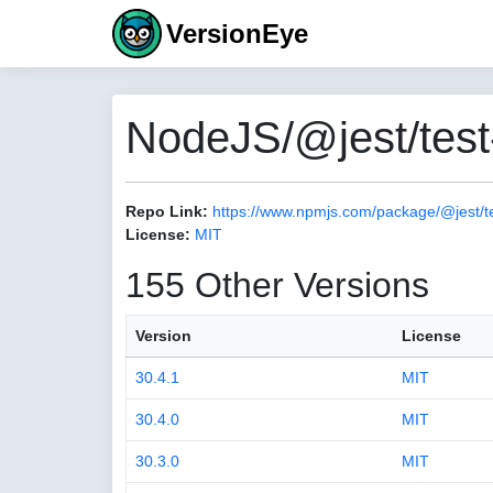
VersionEye
NodeJS/@jest/test
Repo Link:
https://www.npmjs.com/package/@jest/t
License:
MIT
155 Other Versions
Version
License
30.4.1
MIT
30.4.0
MIT
30.3.0
MIT