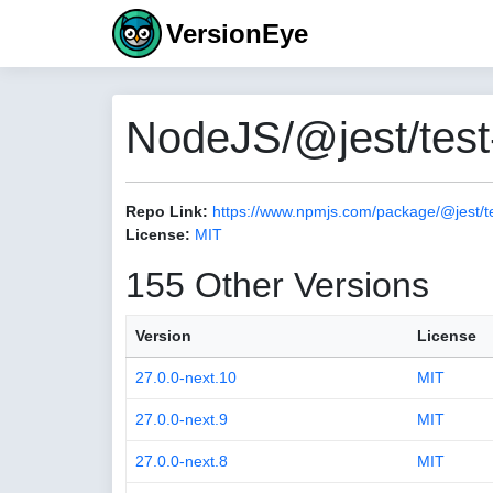
VersionEye
NodeJS/@jest/test
Repo Link:
https://www.npmjs.com/package/@jest/t
License:
MIT
155 Other Versions
Version
License
27.0.0-next.10
MIT
27.0.0-next.9
MIT
27.0.0-next.8
MIT