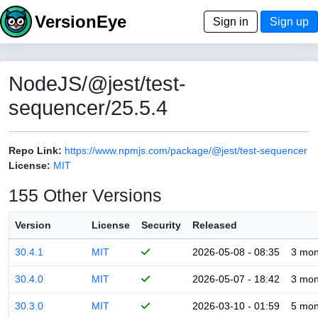
VersionEye
Sign in
Sign up
NodeJS/@jest/test-
sequencer/25.5.4
Repo Link:
https://www.npmjs.com/package/@jest/test-sequencer
License:
MIT
155 Other Versions
Version
License
Security
Released
30.4.1
MIT
2026-05-08 - 08:35
3 mon
30.4.0
MIT
2026-05-07 - 18:42
3 mon
30.3.0
MIT
2026-03-10 - 01:59
5 mon