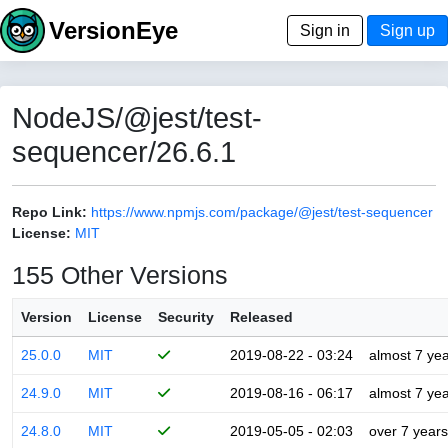
VersionEye
Sign in
Sign up
NodeJS/@jest/test-
sequencer/26.6.1
Repo Link:
https://www.npmjs.com/package/@jest/test-sequencer
License:
MIT
155 Other Versions
Version
License
Security
Released
25.0.0
MIT
2019-08-22 - 03:24
almost 7 ye
24.9.0
MIT
2019-08-16 - 06:17
almost 7 ye
24.8.0
MIT
2019-05-05 - 02:03
over 7 years