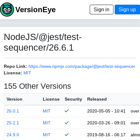
VersionEye
Sign in
Sign up
NodeJS/@jest/test-
sequencer/26.6.1
Repo Link:
https://www.npmjs.com/package/@jest/test-sequencer
License:
MIT
155 Other Versions
Version
License
Security
Released
26.0.1
MIT
2020-05-05 - 10:41
over
25.2.1
MIT
2020-03-26 - 09:01
over
24.9.0
MIT
2019-08-16 - 06:17
almo