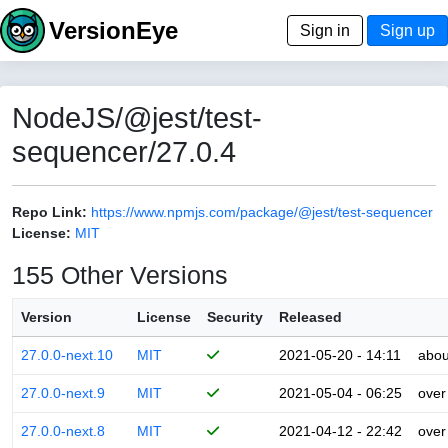
VersionEye
Sign in
Sign up
NodeJS/@jest/test-
sequencer/27.0.4
Repo Link:
https://www.npmjs.com/package/@jest/test-sequencer
License:
MIT
155 Other Versions
Version
License
Security
Released
27.0.0-next.10
MIT
2021-05-20 - 14:11
abou
27.0.0-next.9
MIT
2021-05-04 - 06:25
over
27.0.0-next.8
MIT
2021-04-12 - 22:42
over